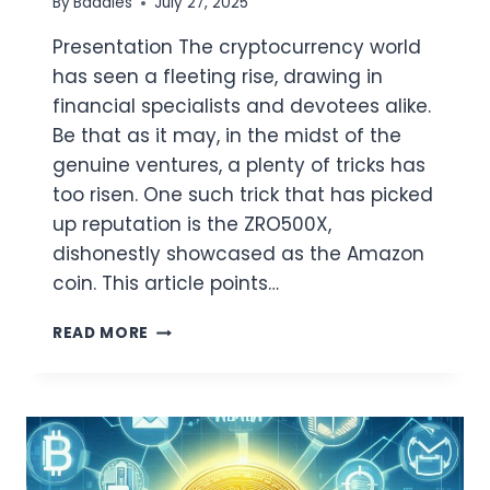
By
Baddies
July 27, 2025
Presentation The cryptocurrency world
has seen a fleeting rise, drawing in
financial specialists and devotees alike.
Be that as it may, in the midst of the
genuine ventures, a plenty of tricks has
too risen. One such trick that has picked
up reputation is the ZRO500X,
dishonestly showcased as the Amazon
coin. This article points…
ZRO500X:
READ MORE
A
DEEP
DIVE
INTO
THE
AMAZON
COIN