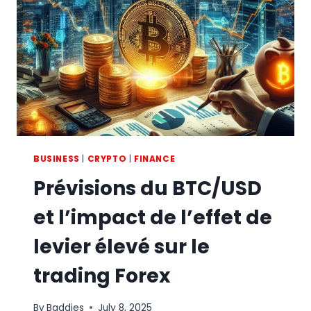
FIRM:
KEY
FACTORS
BUSINESS
|
CRYPTO
|
FINANCE
Prévisions du BTC/USD
et l’impact de l’effet de
levier élevé sur le
trading Forex
By
Baddies
July 8, 2025