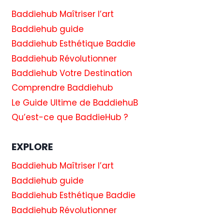
DE
Baddiehub Maîtriser l’art
LEVIER
Baddiehub guide
ÉLEVÉ
SUR
Baddiehub Esthétique Baddie
LE
Baddiehub Révolutionner
TRADING
FOREX
Baddiehub Votre Destination
Comprendre Baddiehub
Le Guide Ultime de BaddiehuB
Qu’est-ce que BaddieHub ?
EXPLORE
Baddiehub Maîtriser l’art
Baddiehub guide
Baddiehub Esthétique Baddie
Baddiehub Révolutionner