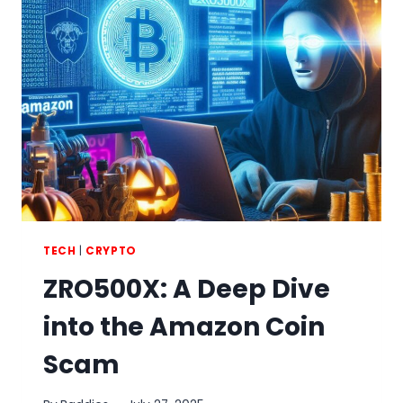
LES
STRATÉGIES
DE
TRADING
QUANTITATIF
ET
DE
HEDGE
FUNDS
?
TECH
|
CRYPTO
ZRO500X: A Deep Dive
into the Amazon Coin
Scam