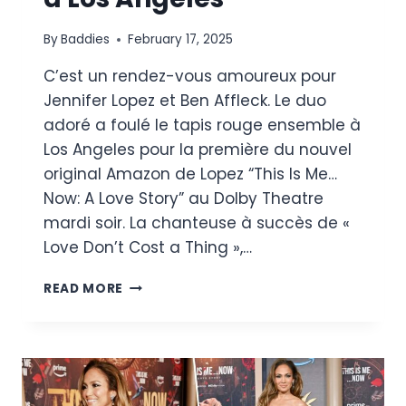
By
Baddies
February 17, 2025
C’est un rendez-vous amoureux pour
Jennifer Lopez et Ben Affleck. Le duo
adoré a foulé le tapis rouge ensemble à
Los Angeles pour la première du nouvel
original Amazon de Lopez “This Is Me…
Now: A Love Story” au Dolby Theatre
mardi soir. La chanteuse à succès de «
Love Don’t Cost a Thing »,…
JENNIFER
READ MORE
LOPEZ
SE
RAPPROCHE
DE
BEN
AFFLECK