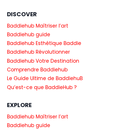
DE
QUEL
DISCOVER
«
VIEUX
Baddiehub Maîtriser l’art
FILM
Baddiehub guide
»
ÉTAIT
Baddiehub Esthétique Baddie
ISSUE
Baddiehub Révolutionner
SA
ROBE
Baddiehub Votre Destination
DE
Comprendre Baddiehub
MARIÉE
À
Le Guide Ultime de BaddiehuB
LAS
Qu’est-ce que BaddieHub ?
VEGAS
EXPLORE
Baddiehub Maîtriser l’art
Baddiehub guide