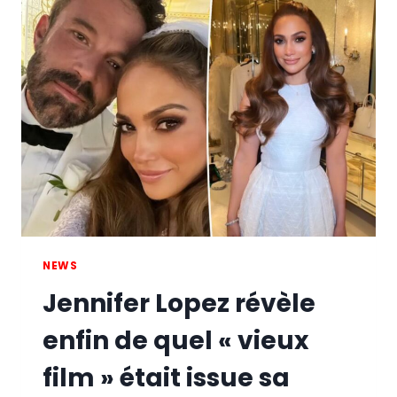
ÉTOILÉE
DANS
UNE
ROBE
TRANSPARENTE
SUR
LE
THÈME
DU
ZODIAQUE
POUR
LA
PREMIÈRE
DE
“THIS
NEWS
IS
Jennifer Lopez révèle
ME…
NOW”
enfin de quel « vieux
film » était issue sa