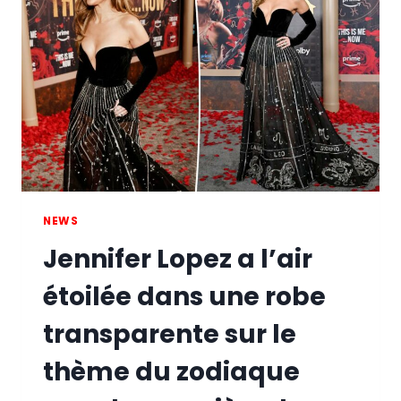
À
L’AVANT-
PREMIÈRE
DE
SON
NOUVEAU
FILM
“THIS
IS
ME…
NOW:
A
NEWS
LOVE
Jennifer Lopez a l’air
STORY”
À
étoilée dans une robe
LOS
ANGELES
transparente sur le
thème du zodiaque