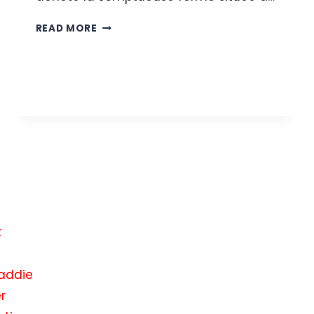
À
READ MORE
L’INTÉRIEUR
DE
LA
FERME
DE
PENNSYLVANIE
DE
33
ACRES
ET
D’UNE
VALEUR
DE
t
6,5
MILLIONS
DE
addie
DOLLARS
DE
r
BRADLEY