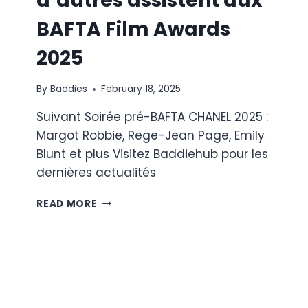
d’autres assistent aux
BAFTA Film Awards
2025
By
Baddies
February 18, 2025
Suivant Soirée pré-BAFTA CHANEL 2025 :
Margot Robbie, Rege-Jean Page, Emily
Blunt et plus Visitez Baddiehub pour les
dernières actualités
MARGOT
READ MORE
ROBBIE,
BRADLEY
COOPER
ET
BIEN
D’AUTRES
ASSISTENT