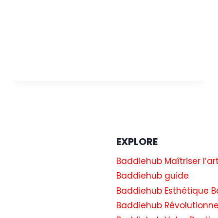
AUX
BAFTA
FILM
AWARDS
2025
EXPLORE
Baddiehub Maîtriser l’ar
Baddiehub guide
Baddiehub Esthétique B
Baddiehub Révolutionne