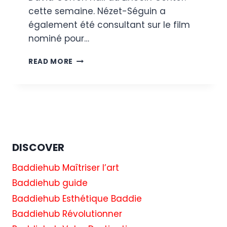
cette semaine. Nézet-Séguin a
également été consultant sur le film
nominé pour…
L’ORCHESTRE
READ MORE
PHILHARMONIQUE
DE
NEW
YORK
JOUE
LE
« MAESTRO »
DE
DISCOVER
BRADLEY
COOPER
Baddiehub Maîtriser l’art
AU
Baddiehub guide
LINCOLN
Baddiehub Esthétique Baddie
CENTER
TANDIS
Baddiehub Révolutionner
QUE