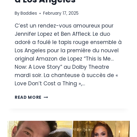
By
Baddies
February 17, 2025
C’est un rendez-vous amoureux pour
Jennifer Lopez et Ben Affleck. Le duo
adoré a foulé le tapis rouge ensemble à
Los Angeles pour la première du nouvel
original Amazon de Lopez “This Is Me…
Now: A Love Story” au Dolby Theatre
mardi soir. La chanteuse à succès de «
Love Don’t Cost a Thing »,…
JENNIFER
READ MORE
LOPEZ
SE
RAPPROCHE
DE
BEN
AFFLECK