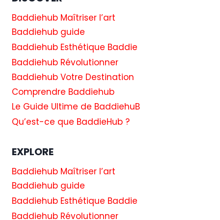
«
VIEUX
Baddiehub Maîtriser l’art
FILM
Baddiehub guide
»
ÉTAIT
Baddiehub Esthétique Baddie
ISSUE
Baddiehub Révolutionner
SA
ROBE
Baddiehub Votre Destination
DE
Comprendre Baddiehub
MARIÉE
À
Le Guide Ultime de BaddiehuB
LAS
Qu’est-ce que BaddieHub ?
VEGAS
EXPLORE
Baddiehub Maîtriser l’art
Baddiehub guide
Baddiehub Esthétique Baddie
Baddiehub Révolutionner