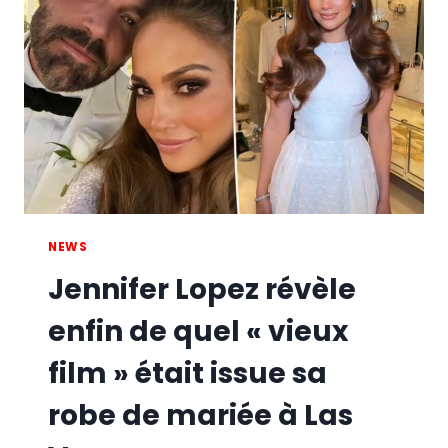
À
L’AVANT-
PREMIÈRE
DE
SON
NOUVEAU
FILM
“THIS
IS
ME…
NOW:
A
NEWS
LOVE
Jennifer Lopez révèle
STORY”
À
enfin de quel « vieux
LOS
ANGELES
film » était issue sa
robe de mariée à Las