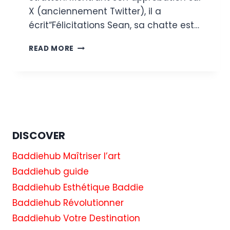
X (anciennement Twitter), il a
écrit“Félicitations Sean, sa chatte est…
LA
READ MORE
STAR
DU
PORNO
ADAM22
FÉLICITE
L’ANIMATEUR
DE
“HOT
DISCOVER
ONES”,
SEAN
Baddiehub Maîtriser l’art
EVANS,
Baddiehub guide
POUR
Baddiehub Esthétique Baddie
AVOIR
FRÉQUENTÉ
Baddiehub Révolutionner
SA
Baddiehub Votre Destination
PARTENAIRE
MELISSA