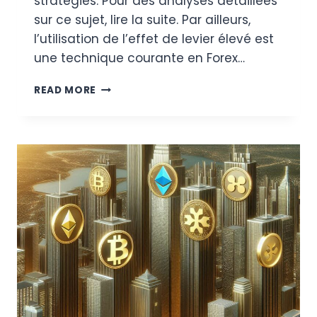
stratégies. Pour des analyses détaillées
sur ce sujet, lire la suite. Par ailleurs,
l’utilisation de l’effet de levier élevé est
une technique courante en Forex…
PRÉVISIONS
READ MORE
DU
BTC/USD
ET
L’IMPACT
DE
L’EFFET
DE
LEVIER
ÉLEVÉ
SUR
LE
TRADING
FOREX