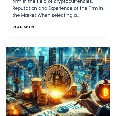
firm in the field of cryptocurrencies.
Reputation and Experience of the Firm in
the Market When selecting a…
HOW
READ MORE
TO
CHOOSE
THE
BEST
CRYPTOCURRENCY
PROPRIETARY
TRADING
FIRM:
KEY
FACTORS