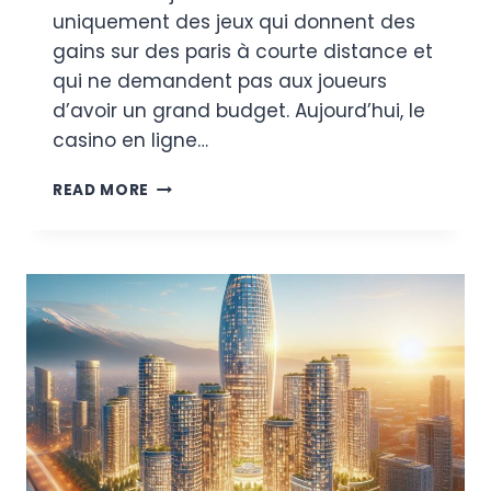
uniquement des jeux qui donnent des
gains sur des paris à courte distance et
qui ne demandent pas aux joueurs
d’avoir un grand budget. Aujourd’hui, le
casino en ligne…
TROIS
READ MORE
NOUVELLES
MACHINES
À
SOUS
AVEC
DES
GAINS
FRÉQUENTS
DANS
LES
CASINOS
EN
LIGNE