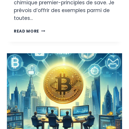
chimique premier-principles de save. Je
prévois d’offrir des exemples parmi de
toutes…
LA
READ MORE
RELATION
SYMBIOTIQUE
ENTRE
L’INDUSTRIE
AUTOMOBILE
ET
LA
SCIENCE