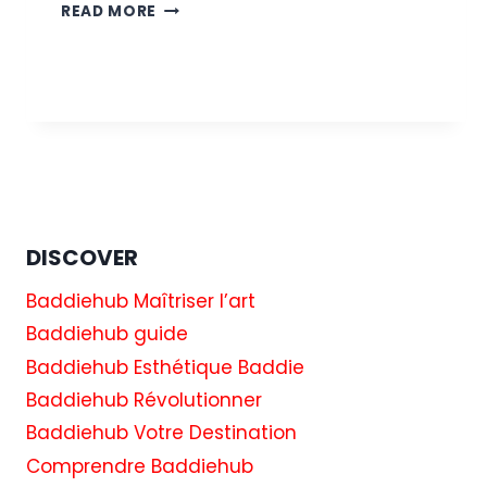
CARL
READ MORE
RADKE
SE
SENTAIT
«
MAL
À
L’AISE
»
LORSQUE
LINDSAY
DISCOVER
HUBBARD
REMETTAIT
Baddiehub Maîtriser l’art
EN
QUESTION
Baddiehub guide
SA
Baddiehub Esthétique Baddie
SOBRIÉTÉ.
Baddiehub Révolutionner
Baddiehub Votre Destination
Comprendre Baddiehub