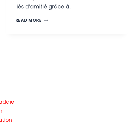
liés d’amitié grâce à…
JOE
READ MORE
MANGANIELLO
ET
SA
PETITE
AMIE
CAITLIN
O’CONNOR
EMMÉNAGENT
ENSEMBLE
APRÈS
t
LE
DIVORCE
addie
DE
SOFIA
r
VERGARA
ation