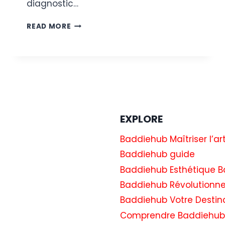
diagnostic…
L’ANCIEN
READ MORE
ANIMATEUR
DE
NICKELODEON,
MARC
SUMMERS,
DÉTAILLE
LA
«
EXPLORE
SOUFFRANCE
»
Baddiehub Maîtriser l’ar
LIÉE
AU
Baddiehub guide
TOC
Baddiehub Esthétique B
:
«
Baddiehub Révolutionne
C’ÉTAIT
Baddiehub Votre Destin
UN
DÉFI
Comprendre Baddiehub
TOUS