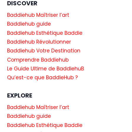
DISCOVER
TANT
QUE
Baddiehub Maîtriser l’art
PRODUCTEUR
Baddiehub guide
DE
FILMS
Baddiehub Esthétique Baddie
GRÂCE
Baddiehub Révolutionner
AUX
CRÉDITS
Baddiehub Votre Destination
D’IMPÔT
Comprendre Baddiehub
POUR
L’ÉNERGIE
Le Guide Ultime de BaddiehuB
VERTE
Qu’est-ce que BaddieHub ?
DU
PRÉSIDENT
BIDEN
EXPLORE
Baddiehub Maîtriser l’art
Baddiehub guide
Baddiehub Esthétique Baddie