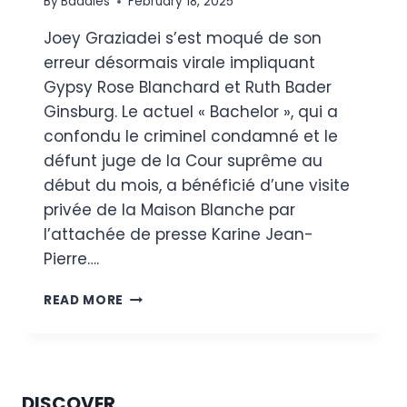
By
Baddies
February 18, 2025
Joey Graziadei s’est moqué de son
erreur désormais virale impliquant
Gypsy Rose Blanchard et Ruth Bader
Ginsburg. Le actuel « Bachelor », qui a
confondu le criminel condamné et le
défunt juge de la Cour suprême au
début du mois, a bénéficié d’une visite
privée de la Maison Blanche par
l’attachée de presse Karine Jean-
Pierre….
JOEY
READ MORE
GRAZIADEI
S’EXCUSE
D’AVOIR
CONFONDU
RUTH
DISCOVER