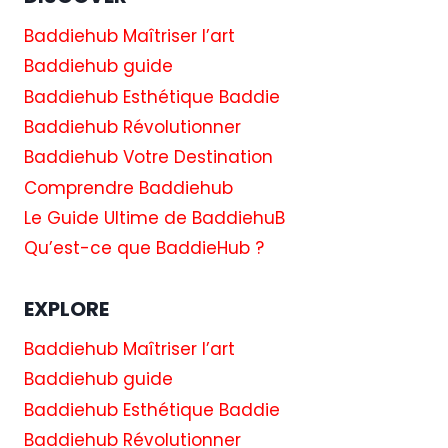
BADER
GINSBURG
Baddiehub Maîtriser l’art
AVEC
Baddiehub guide
GYPSY
ROSE
Baddiehub Esthétique Baddie
BLANCHARD
Baddiehub Révolutionner
LORS
DE
Baddiehub Votre Destination
SA
Comprendre Baddiehub
VISITE
À
Le Guide Ultime de BaddiehuB
LA
Qu’est-ce que BaddieHub ?
MAISON
BLANCHE
EXPLORE
Baddiehub Maîtriser l’art
Baddiehub guide
Baddiehub Esthétique Baddie
Baddiehub Révolutionner