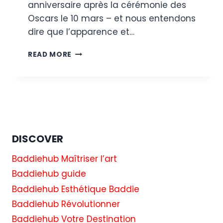
anniversaire après la cérémonie des
Oscars le 10 mars – et nous entendons
dire que l’apparence et…
LES
READ MORE
INVITATIONS
À
LA
SOIRÉE
DES
OSCARS
DE
VANITY
DISCOVER
FAIR
SONT
Baddiehub Maîtriser l’art
ENVOYÉES
Baddiehub guide
ALORS
Baddiehub Esthétique Baddie
QUE
LE
Baddiehub Révolutionner
MAGAZINE
Baddiehub Votre Destination
CÉLÈBRE