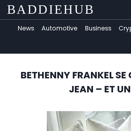
Skip
BADDIEHUB
to
content
News
Automotive
Business
Cry
BETHENNY FRANKEL SE 
JEAN – ET UN