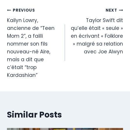
Post
PREVIOUS
NEXT
Kailyn Lowry,
Taylor Swift dit
navigation
ancienne de “Teen
qu’elle était « seule »
Mom 2”, a failli
en écrivant « Folklore
nommer son fils
» malgré sa relation
nouveau-né Aire,
avec Joe Alwyn
mais a dit que
c’était “trop ​​
Kardashian”
Similar Posts