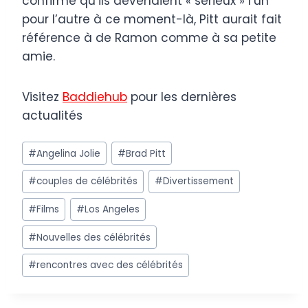
confirmé qu’ils devenaient « sérieux » l’un
pour l’autre à ce moment-là, Pitt aurait fait
référence à de Ramon comme à sa petite
amie.
Visitez
Baddiehub
pour les dernières
actualités
Post
#
Angelina Jolie
#
Brad Pitt
Tags:
#
couples de célébrités
#
Divertissement
#
Films
#
Los Angeles
#
Nouvelles des célébrités
#
rencontres avec des célébrités