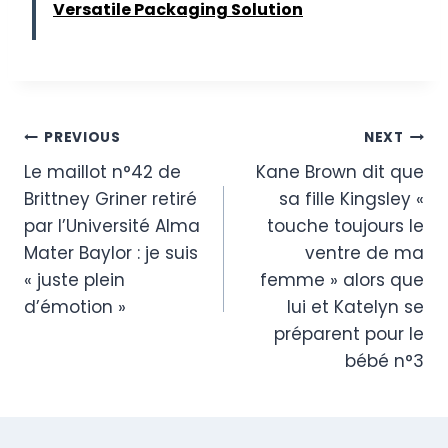
Versatile Packaging Solution
Post
PREVIOUS
NEXT
Le maillot n°42 de
Kane Brown dit que
navigation
Brittney Griner retiré
sa fille Kingsley «
par l’Université Alma
touche toujours le
Mater Baylor : je suis
ventre de ma
« juste plein
femme » alors que
d’émotion »
lui et Katelyn se
préparent pour le
bébé n°3