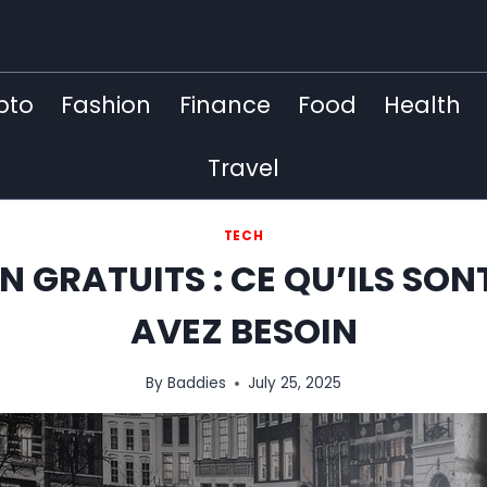
pto
Fashion
Finance
Food
Health
Travel
TECH
PN GRATUITS : CE QU’ILS SO
AVEZ BESOIN
By
Baddies
July 25, 2025