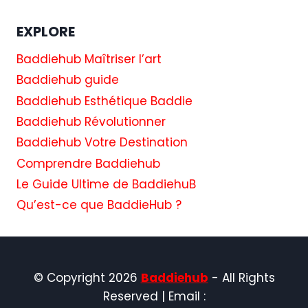
EXPLORE
Baddiehub Maîtriser l’art
Baddiehub guide
Baddiehub Esthétique Baddie
Baddiehub Révolutionner
Baddiehub Votre Destination
Comprendre Baddiehub
Le Guide Ultime de BaddiehuB
Qu’est-ce que BaddieHub ?
© Copyright 2026
Baddiehub
- All Rights
Reserved | Email :