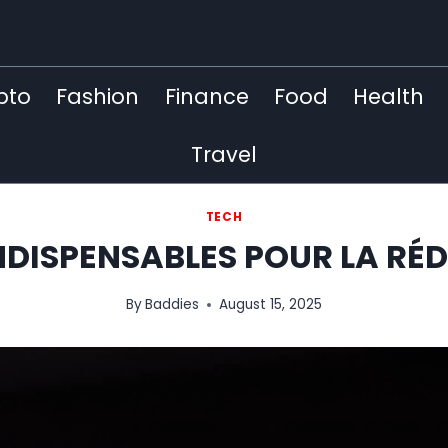
pto
Fashion
Finance
Food
Health
Travel
TECH
 INDISPENSABLES POUR LA R
By
Baddies
August 15, 2025