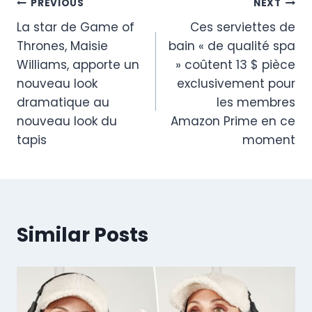
Post
PREVIOUS
NEXT
La star de Game of
Ces serviettes de
navigation
Thrones, Maisie
bain « de qualité spa
Williams, apporte un
» coûtent 13 $ pièce
nouveau look
exclusivement pour
dramatique au
les membres
nouveau look du
Amazon Prime en ce
tapis
moment
Similar Posts