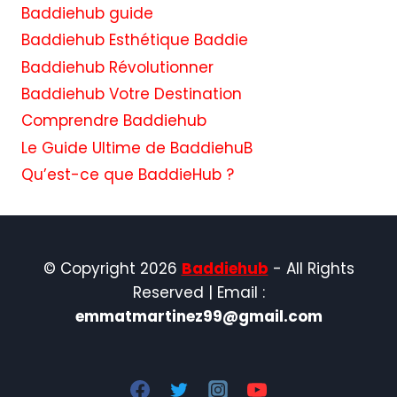
Baddiehub guide
Baddiehub Esthétique Baddie
Baddiehub Révolutionner
Baddiehub Votre Destination
Comprendre Baddiehub
Le Guide Ultime de BaddiehuB
Qu’est-ce que BaddieHub ?
© Copyright 2026
Baddiehub
- All Rights
Reserved | Email :
emmatmartinez99@gmail.com