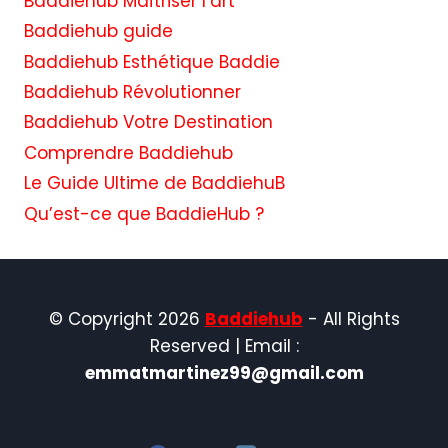
Baddiehub Maîtriser l’art
Baddiehub guide
Baddiehub Esthétique Baddie
Baddiehub Révolutionner
Baddiehub Votre Destination
Comprendre Baddiehub
Le Guide Ultime de BaddiehuB
Qu’est-ce que BaddieHub ?
© Copyright 2026
Baddiehub
- All Rights
Reserved | Email :
emmatmartinez99@gmail.com