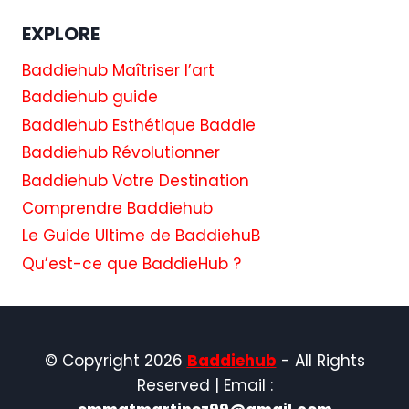
EXPLORE
Baddiehub Maîtriser l’art
Baddiehub guide
Baddiehub Esthétique Baddie
Baddiehub Révolutionner
Baddiehub Votre Destination
Comprendre Baddiehub
Le Guide Ultime de BaddiehuB
Qu’est-ce que BaddieHub ?
© Copyright 2026
Baddiehub
- All Rights
Reserved | Email :