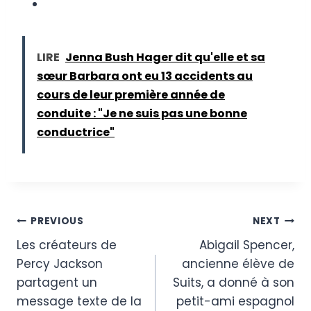
LIRE
Jenna Bush Hager dit qu'elle et sa
sœur Barbara ont eu 13 accidents au
cours de leur première année de
conduite : "Je ne suis pas une bonne
conductrice"
Post
PREVIOUS
NEXT
Les créateurs de
Abigail Spencer,
navigation
Percy Jackson
ancienne élève de
partagent un
Suits, a donné à son
message texte de la
petit-ami espagnol