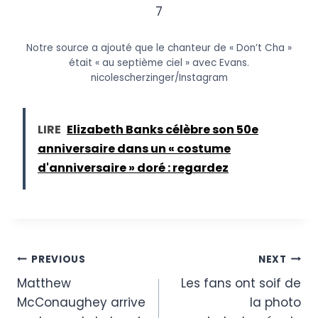
7
Notre source a ajouté que le chanteur de « Don’t Cha »
était « au septième ciel » avec Evans.
nicolescherzinger/Instagram
LIRE
Elizabeth Banks célèbre son 50e
anniversaire dans un « costume
d'anniversaire » doré : regardez
Post
PREVIOUS
NEXT
Matthew
Les fans ont soif de
navigation
McConaughey arrive
la photo