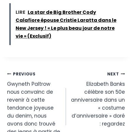
LIRE
La star de Big Brother Cody
Calafiore épouse Cristie Laratta dans le
New Jersey ! « Le plus beau jour de notre
vie » (Exclusif)
Post
PREVIOUS
NEXT
Gwyneth Paltrow
Elizabeth Banks
navigation
nous convainc de
célèbre son 50e
revenir à cette
anniversaire dans un
tendance joyeuse
« costume
du denim, nous
d’anniversaire » doré
avons donc trouvé
: regardez
des jeans à partir de