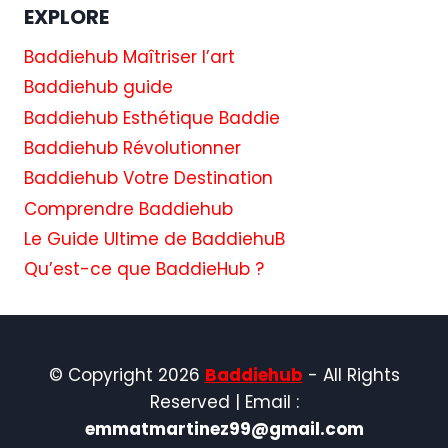
EXPLORE
Baddiehub Maîtriser l’art
Baddiehub guide
Baddiehub Esthétique Baddie
Baddiehub Révolutionner
Baddiehub Votre Destination
Comprendre Baddiehub
Le Guide Ultime de BaddiehuB
Qu’est-ce que BaddieHub ?
© Copyright 2026
Baddiehub
- All Rights
Reserved | Email :
emmatmartinez99@gmail.com