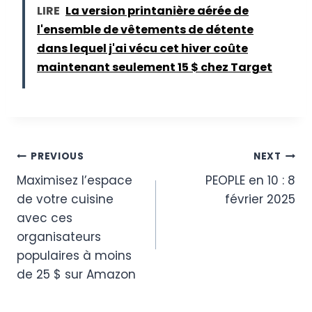
LIRE
La version printanière aérée de
l'ensemble de vêtements de détente
dans lequel j'ai vécu cet hiver coûte
maintenant seulement 15 $ chez Target
Post
PREVIOUS
NEXT
Maximisez l’espace
PEOPLE en 10 : 8
navigation
de votre cuisine
février 2025
avec ces
organisateurs
populaires à moins
de 25 $ sur Amazon