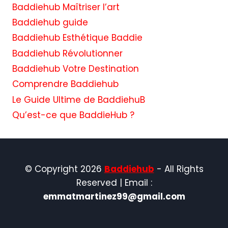
Baddiehub Maîtriser l’art
Baddiehub guide
Baddiehub Esthétique Baddie
Baddiehub Révolutionner
Baddiehub Votre Destination
Comprendre Baddiehub
Le Guide Ultime de BaddiehuB
Qu’est-ce que BaddieHub ?
© Copyright 2026
Baddiehub
- All Rights
Reserved | Email :
emmatmartinez99@gmail.com