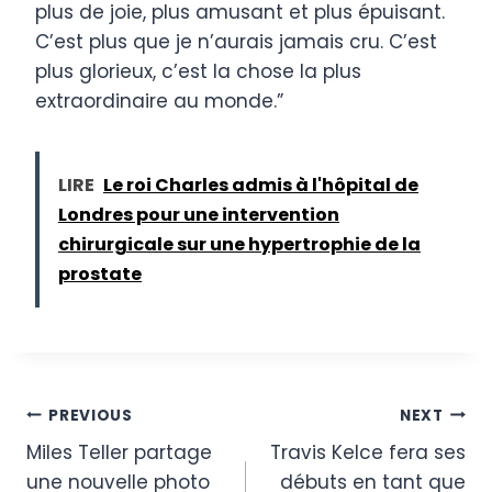
plus de joie, plus amusant et plus épuisant.
C’est plus que je n’aurais jamais cru. C’est
plus glorieux, c’est la chose la plus
extraordinaire au monde.”
LIRE
Le roi Charles admis à l'hôpital de
Londres pour une intervention
chirurgicale sur une hypertrophie de la
prostate
Post
PREVIOUS
NEXT
Miles Teller partage
Travis Kelce fera ses
navigation
une nouvelle photo
débuts en tant que