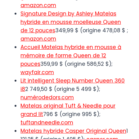
amazon.com
Signature Design by Ashley Matelas
hybride en mousse moelleuse Queen
de 12 pouces
349,99 $ (origine 478,08 $ ;
amazon.com
Accueil Matelas hybride en mousse à
mémoire de forme Queen de 12
pouces
359,99 $ (origine 586,52 $);
wayfair.com
Lit intelligent Sleep Number Queen 360
i8
2 749,50 $ (origine 5 499 $);
numérodedors.com
Matelas original Tuft & Needle pour
grand lit
796 $ (origine 995 $);
tuftandneedle.com
Matelas hybride Casper Original Queen
1