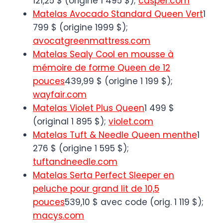
121,25 $ (origine 1 495 $);
casper.com
Matelas Avocado Standard Queen Vert
1
799 $ (origine 1999 $);
avocatgreenmattress.com
Matelas Sealy Cool en mousse à
mémoire de forme Queen de 12
pouces
439,99 $ (origine 1 199 $);
wayfair.com
Matelas Violet Plus Queen
1 499 $
(original 1 895 $);
violet.com
Matelas Tuft & Needle Queen menthe
1
276 $ (origine 1 595 $);
tuftandneedle.com
Matelas Serta Perfect Sleeper en
peluche pour grand lit de 10,5
pouces
539,10 $ avec code (orig. 1 119 $);
macys.com