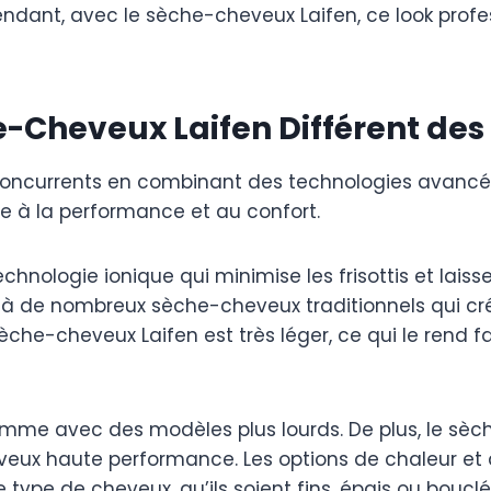
ndant, avec le sèche-cheveux Laifen, ce look profes
e-Cheveux Laifen Différent de
concurrents en combinant des technologies avancée
rdée à la performance et au confort.
technologie ionique qui minimise les frisottis et laisse
 à de nombreux sèche-cheveux traditionnels qui cré
sèche-cheveux Laifen est très léger, ce qui le rend fa
omme avec des modèles plus lourds. De plus, le sè
eveux haute performance. Les options de chaleur et
 type de cheveux, qu’ils soient fins, épais ou bouclé