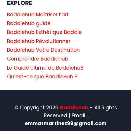
EXPLORE
Baddiehub Maîtriser l’art
Baddiehub guide
Baddiehub Esthétique Baddie
Baddiehub Révolutionner
Baddiehub Votre Destination
Comprendre Baddiehub
Le Guide Ultime de BaddiehuB
Qu’est-ce que BaddieHub ?
© Copyright 2026
Baddiehub
- All Rights
Reserved | Email :
emmatmartinez99@gmail.com