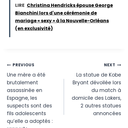
LIRE
Christina Hendricks épouse George
Bianchini lors d'une cérémonie de
mariage « sexy » à la Nouvelle-Orléans
(en exclusivité)
Post
PREVIOUS
NEXT
Une mère a été
La statue de Kobe
navigation
brutalement
Bryant dévoilée lors
assassinée en
du match à
Espagne, les
domicile des Lakers,
suspects sont des
2 autres statues
fils adolescents
annoncées
qu’elle a adoptés :