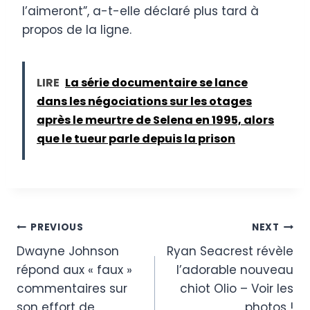
l’aimeront”, a-t-elle déclaré plus tard à
propos de la ligne.
LIRE
La série documentaire se lance
dans les négociations sur les otages
après le meurtre de Selena en 1995, alors
que le tueur parle depuis la prison
Post
PREVIOUS
NEXT
Dwayne Johnson
Ryan Seacrest révèle
navigation
répond aux « faux »
l’adorable nouveau
commentaires sur
chiot Olio – Voir les
son effort de
photos !