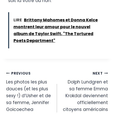
soit la vôtre ou non.”
LIRE
Brittany Mahomes et Donna Kelce
montrent leur amour pour le nouvel
album de Taylor Swift, "The Tortured
Poets Department"
Post
PREVIOUS
NEXT
Les photos les plus
Dolph Lundgren et
navigation
douces (et les plus
sa femme Emma
sexy !) d’Usher et de
Krokdal deviennent
sa femme, Jennifer
officiellement
Goicoechea
citoyens américains