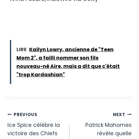
LIRE
Kailyn Lowry, ancienne de "Teen
Mom 2", a failli nommer son fils
nouveau-né Aire, mais a dit que c'était
"trop ​​Kardashian"
Post
PREVIOUS
NEXT
Ice Spice célèbre la
Patrick Mahomes
navigation
victoire des Chiefs
révèle quelle