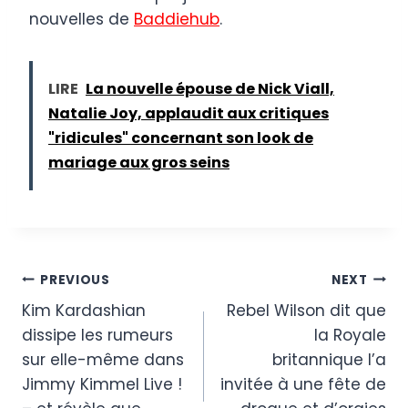
nouvelles de
Baddiehub
.
LIRE
La nouvelle épouse de Nick Viall,
Natalie Joy, applaudit aux critiques
"ridicules" concernant son look de
mariage aux gros seins
Post
PREVIOUS
NEXT
Kim Kardashian
Rebel Wilson dit que
navigation
dissipe les rumeurs
la Royale
sur elle-même dans
britannique l’a
Jimmy Kimmel Live !
invitée à une fête de