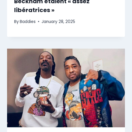
Beckham étaient « assez
libératrices »
By
Baddies
January 28, 2025