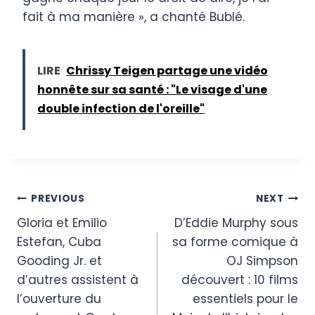
fait à ma manière », a chanté Bublé.
LIRE
Chrissy Teigen partage une vidéo
honnête sur sa santé : "Le visage d'une
double infection de l'oreille"
Post
PREVIOUS
NEXT
Gloria et Emilio
D’Eddie Murphy sous
navigation
Estefan, Cuba
sa forme comique à
Gooding Jr. et
OJ Simpson
d’autres assistent à
découvert : 10 films
l’ouverture du
essentiels pour le