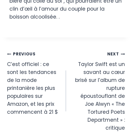
bière qui colle au sol”, qui pourraient être un
clin d’œil à l’amour du couple pour la
boisson alcoolisée. .
Post
PREVIOUS
NEXT
C’est officiel : ce
Taylor Swift est un
navigation
sont les tendances
savant au cœur
de la mode
brisé sur l’album de
printanière les plus
rupture
populaires sur
époustouflant de
Amazon, et les prix
Joe Alwyn « The
commencent à 21 $
Tortured Poets
Department » :
critique