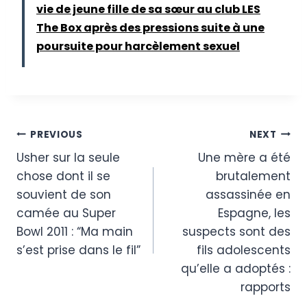
vie de jeune fille de sa sœur au club LES
The Box après des pressions suite à une
poursuite pour harcèlement sexuel
Post
PREVIOUS
NEXT
Usher sur la seule
Une mère a été
navigation
chose dont il se
brutalement
souvient de son
assassinée en
camée au Super
Espagne, les
Bowl 2011 : “Ma main
suspects sont des
s’est prise dans le fil”
fils adolescents
qu’elle a adoptés :
rapports