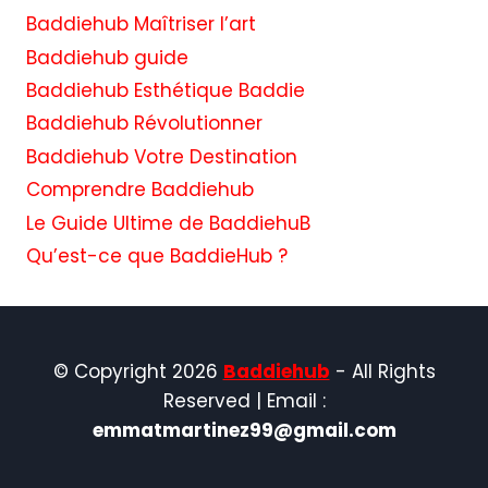
Baddiehub Maîtriser l’art
Baddiehub guide
Baddiehub Esthétique Baddie
Baddiehub Révolutionner
Baddiehub Votre Destination
Comprendre Baddiehub
Le Guide Ultime de BaddiehuB
Qu’est-ce que BaddieHub ?
© Copyright 2026
Baddiehub
- All Rights
Reserved | Email :
emmatmartinez99@gmail.com