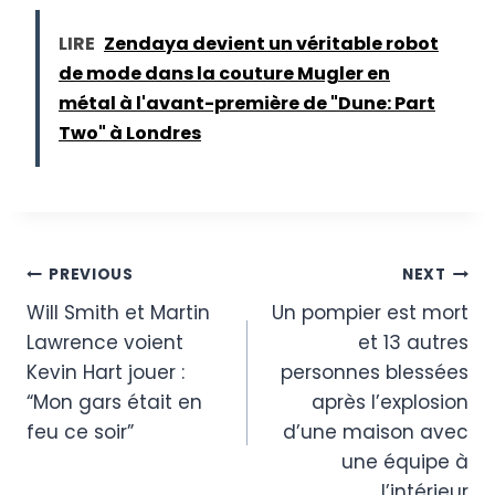
LIRE
Zendaya devient un véritable robot
de mode dans la couture Mugler en
métal à l'avant-première de "Dune: Part
Two" à Londres
Post
PREVIOUS
NEXT
Will Smith et Martin
Un pompier est mort
navigation
Lawrence voient
et 13 autres
Kevin Hart jouer :
personnes blessées
“Mon gars était en
après l’explosion
feu ce soir”
d’une maison avec
une équipe à
l’intérieur